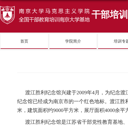
干部培训
首页
学院简介
培训专
渡江胜利纪念馆兴建于
2009
年
4
月，为纪念渡
纪念馆已经成为南京市的一个红色地标。渡江胜
米，建筑面积约
9000
平方米，展厅面积
4000
余平
渡江胜利纪念馆
是江苏省干部党性教育基地、